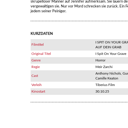
skrupelloser Männer auf Jennifer aufmerksam. Sie lauern der
vergewaltigen sie. Nur vor Mord schrecken sie zurück. Ein Fe
jedem seiner Peiniger.
KURZDATEN
I SPIT ON YOUR GRA
Filmtitel
AUF DEIN GRAB
Original Titel
I Spit On Your Grave
Genre
Horror
Regie
Meir Zarchi
Anthony Nichols, Gu
Cast
Camille Keaton
Verleih
Tiberius Film
Kinostart
30.10.25