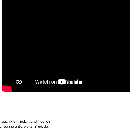
uch klein, pelzig und niedlich
 der Sonne unterwegs; Bruô, der