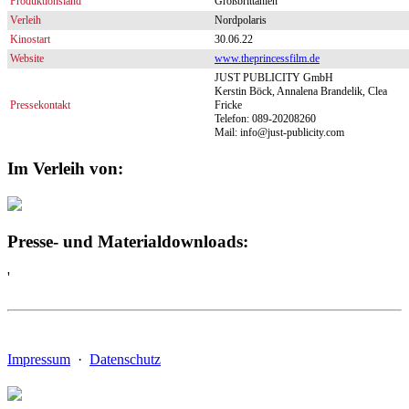
Produktionsland
Großbrittanien
Verleih
Nordpolaris
Kinostart
30.06.22
Website
www.theprincessfilm.de
JUST PUBLICITY GmbH
Kerstin Böck, Annalena Brandelik, Clea
Pressekontakt
Fricke
Telefon: 089-20208260
Mail: info@just-publicity.com
Im Verleih von:
Presse- und Materialdownloads:
'
Impressum
·
Datenschutz