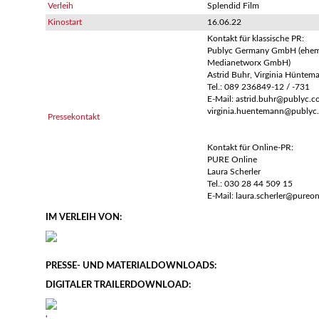
Verleih
Splendid Film
Kinostart
16.06.22
Kontakt für klassische PR:
Publyc Germany GmbH (ehem
Medianetworx GmbH)
Astrid Buhr, Virginia Hüntem
Tel.: 089 236849-12 / -731
E-Mail: astrid.buhr@publyc.c
virginia.huentemann@publyc
Pressekontakt
Kontakt für Online-PR:
PURE Online
Laura Scherler
Tel.: 030 28 44 509 15
E-Mail: laura.scherler@pureon
IM VERLEIH VON:
PRESSE- UND MATERIALDOWNLOADS:
DIGITALER TRAILERDOWNLOAD:
'