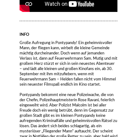
INFO
Große Aufregung in Pontypandy! Ein geheimnisvoller
Mann, der fliegen kann, wirbelt die kleine Gemeinde
mächtig durcheinander. Doch wenn auf jemanden
Verlass ist, dann auf Feuerwehrmann Sam. Mutig und mit
großem Herz stürzt er sich in sein neuestes Abenteuer
– und lädt alle kleinen und großen Kinofans ein, ab 30.
September mit ihm mitzufiebern, wenn mit
Feuerwehrmann Sam – Helden fallen nicht vom Himmel
sein neuester Filmspaß endlich im Kino startet.
Pontypandy bekommt eine neue Polizeiwache, die von
der Chefin, Polizeihauptmeisterin Rose Ravani, feierlich
eingeweiht wird. Aber Polizist Malcolm ist bei aller
Freude doch ein wenig betrübt, denn im Gegensatz zur
großen Stadt gibt es im kleinen Pontypandy keine
aufregenden Kriminalfälle und geheimnisvollen Rätsel zu
lösen. Das ändert sich beides schlagartig, als ein
mysteriöser „Fliegender Mann“ auftaucht. Der scheint
zwar in Notfällen der große Retter zu sein, aber bald wird