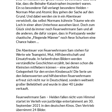
klar, dass die Beinahe-Katastrophen inszeniert waren.
Ein so besonderer Fall verlangt besondere Helden –
Norman-Man und Atomic Boy gehen der Sache auf den
Grund. Und dabei werden sie in ein Abenteuer
verwickelt, das selbst Normans kühnste Träume wie ein
Loch in einer alten Unterhose aussehen lässt. Doch zum
Glück sind da immer noch Feuerwehrmann Sam und all
die anderen, die dafür sorgen, dass in Pontypandy weder
chaotische „Fliegende Männer“ noch fiese Schurken eine
Chance haben …
Die Abenteuer von Feuerwehrmann Sam stehen für
Werte wie Teamgeist, Mut, Hilfsbereitschaft und
Einsatzfreude. In farbenfrohen Bildern werden
verständliche Geschichten erzählt, bei denen schon die
Kleinsten mitfiebern können – eine perfekte
Gelegenheit für den ersten Kinobesuch! Die Serie um
den liebenswerten und hilfsbereiten Feuerwehrmann
erfreut sich nicht nur in Deutschland, sondern weltweit
großer Beliebtheit und wurde in über 40 Länder
verkauft.
Feuerwehrmann Sam – Helden fallen nicht vom Himmel
startet im Verleih von justbridge entertainment am 30.
September 2021 in den deutschen Kinos. Den Vertrieb
übernimmt 24 Bilder.