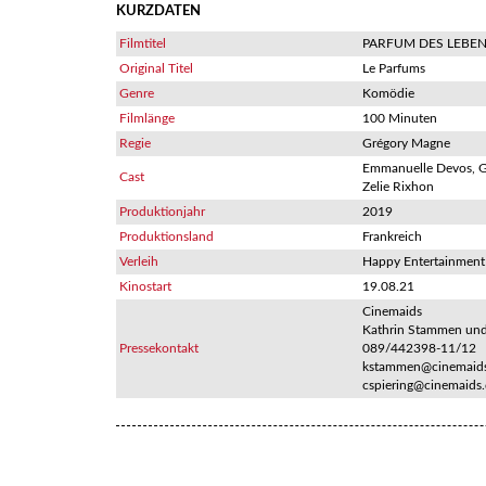
KURZDATEN
Filmtitel
PARFUM DES LEBE
Original Titel
Le Parfums
Genre
Komödie
Filmlänge
100 Minuten
Regie
Grégory Magne
Emmanuelle Devos, G
Cast
Zelie Rixhon
Produktionjahr
2019
Produktionsland
Frankreich
Verleih
Happy Entertainment
Kinostart
19.08.21
Cinemaids
Kathrin Stammen und 
Pressekontakt
089/442398-11/12
kstammen@cinemaids
cspiering@cinemaids