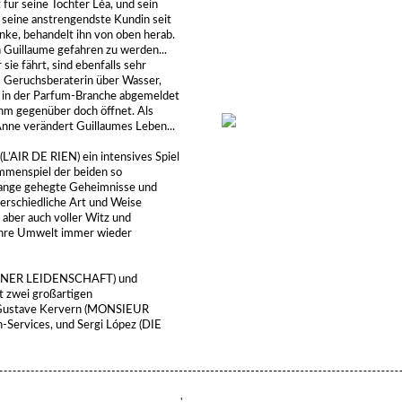
für seine Tochter Léa, und sein
seine anstrengendste Kundin seit
anke, behandelt ihn von oben herab.
 Guillaume gefahren zu werden...
sie fährt, sind ebenfalls sehr
ls Geruchsberaterin über Wasser,
d in der Parfum-Branche abgemeldet
 ihm gegenüber doch öffnet. Als
 Anne verändert Guillaumes Leben...
AIR DE RIEN) ein intensives Spiel
ammenspiel der beiden so
ange gehegte Geheimnisse und
erschiedliche Art und Weise
aber auch voller Witz und
ihre Umwelt immer wieder
INER LEIDENSCHAFT) und
 zwei großartigen
n Gustave Kervern (MONSIEUR
Services, und Sergi López (DIE
'