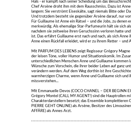
Hals - er kämpft nach seiner Scheidung um das Besuchsrecht 
Chef Arsène droht ihm mit dem Rausschmiss. Dazu ist Anne 
langem: Sie verströmt Eiseskälte, sagt niemals Bitte oder D
Und trotzdem besteht sie gegenüber Arsène darauf, nur von
Für Guillaume ist Anne ein Rätsel – und die Jobs, zu denen er 
merkwürdig. Als ehemalige Star-Parfumeurin hält sie sich a
nachdem sie zeitweise ihren Geruchssinn verloren hatte un
ist. Das erfährt Guillaume erst nach und nach, als sich Anne
Anne einen Rückfall erleidet, wird er zu ihrem Retter – und
Mit PARFUM DES LEBENS zeigt Regisseur Grégory Magne (L’
der leisen Töne, voller Humor und Situationskomik. Im Zus
unterschiedlichen Menschen Anne und Guillaume kommen l
Wünsche zum Vorschein, die ihrer beider Leben auf ganz unt
verändern werden. Auf dem Weg dorthin ist ihre Geschichte 
warmherzigen Charme, wenn Anne und Guillaume sich und 
missverstehen...
Mit Emmanuelle Devos (COCO CHANEL – DER BEGINN E
Grégory Montel (CALL MY AGENT!) sind die Hauptrollen mit
Charakterdarstellern besetzt; das Ensemble komplettiere
PIERRE GEHT ONLINE) als Arsène, Besitzer des Limousinen-
AFFÄRE) als Annes Arzt.