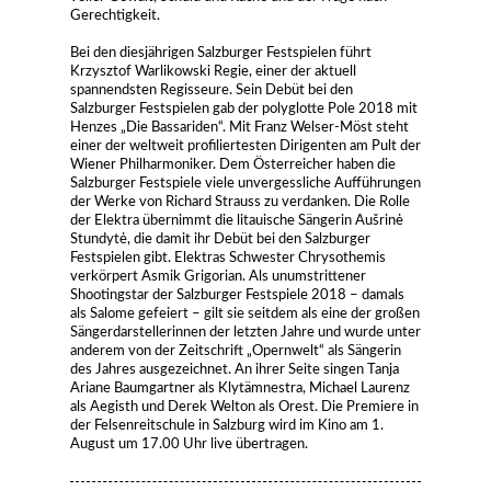
Gerechtigkeit.
Bei den diesjährigen Salzburger Festspielen führt
Krzysztof Warlikowski Regie, einer der aktuell
spannendsten Regisseure. Sein Debüt bei den
Salzburger Festspielen gab der polyglotte Pole 2018 mit
Henzes „Die Bassariden“. Mit Franz Welser-Möst steht
einer der weltweit profiliertesten Dirigenten am Pult der
Wiener Philharmoniker. Dem Österreicher haben die
Salzburger Festspiele viele unvergessliche Aufführungen
der Werke von Richard Strauss zu verdanken. Die Rolle
der Elektra übernimmt die litauische Sängerin Aušrinė
Stundytė, die damit ihr Debüt bei den Salzburger
Festspielen gibt. Elektras Schwester Chrysothemis
verkörpert Asmik Grigorian. Als unumstrittener
Shootingstar der Salzburger Festspiele 2018 – damals
als Salome gefeiert – gilt sie seitdem als eine der großen
Sängerdarstellerinnen der letzten Jahre und wurde unter
anderem von der Zeitschrift „Opernwelt“ als Sängerin
des Jahres ausgezeichnet. An ihrer Seite singen Tanja
Ariane Baumgartner als Klytämnestra, Michael Laurenz
als Aegisth und Derek Welton als Orest. Die Premiere in
der Felsenreitschule in Salzburg wird im Kino am 1.
August um 17.00 Uhr live übertragen.