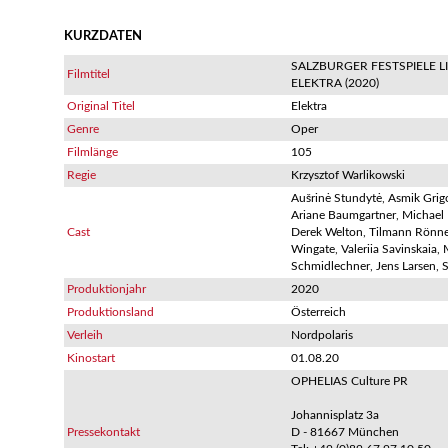
KURZDATEN
SALZBURGER FESTSPIELE LI
Filmtitel
ELEKTRA (2020)
Original Titel
Elektra
Genre
Oper
Filmlänge
105
Regie
Krzysztof Warlikowski
Aušrinė Stundytė, Asmik Grigo
Ariane Baumgartner, Michael 
Cast
Derek Welton, Tilmann Rönne
Wingate, Valeriia Savinskaia,
Schmidlechner, Jens Larsen, 
Produktionjahr
2020
Produktionsland
Österreich
Verleih
Nordpolaris
Kinostart
01.08.20
OPHELIAS Culture PR
Johannisplatz 3a
Pressekontakt
D - 81667 München