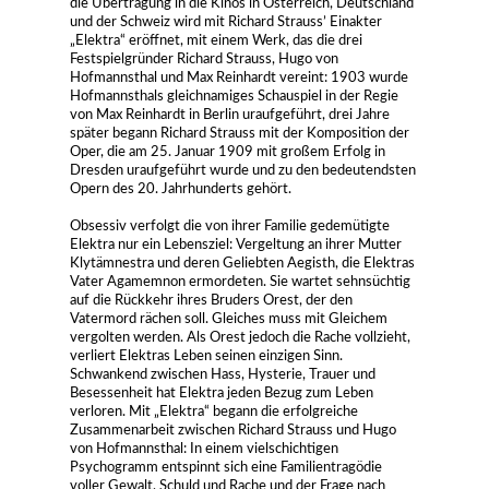
die Übertragung in die Kinos in Österreich, Deutschland
und der Schweiz wird mit Richard Strauss’ Einakter
„Elektra“ eröffnet, mit einem Werk, das die drei
Festspielgründer Richard Strauss, Hugo von
Hofmannsthal und Max Reinhardt vereint: 1903 wurde
Hofmannsthals gleichnamiges Schauspiel in der Regie
von Max Reinhardt in Berlin uraufgeführt, drei Jahre
später begann Richard Strauss mit der Komposition der
Oper, die am 25. Januar 1909 mit großem Erfolg in
Dresden uraufgeführt wurde und zu den bedeutendsten
Opern des 20. Jahrhunderts gehört.
Obsessiv verfolgt die von ihrer Familie gedemütigte
Elektra nur ein Lebensziel: Vergeltung an ihrer Mutter
Klytämnestra und deren Geliebten Aegisth, die Elektras
Vater Agamemnon ermordeten. Sie wartet sehnsüchtig
auf die Rückkehr ihres Bruders Orest, der den
Vatermord rächen soll. Gleiches muss mit Gleichem
vergolten werden. Als Orest jedoch die Rache vollzieht,
verliert Elektras Leben seinen einzigen Sinn.
Schwankend zwischen Hass, Hysterie, Trauer und
Besessenheit hat Elektra jeden Bezug zum Leben
verloren. Mit „Elektra“ begann die erfolgreiche
Zusammenarbeit zwischen Richard Strauss und Hugo
von Hofmannsthal: In einem vielschichtigen
Psychogramm entspinnt sich eine Familientragödie
voller Gewalt, Schuld und Rache und der Frage nach