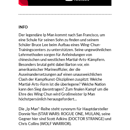
INFO
Der legendäre Ip Man kommt nach San Francisco, um
eine Schule für seinen Sohn zu finden und seinem
Schüler Bruce Lee beim Aufbau eines Wing-Chun-
Trainingscenters zu unterstützen. Seine ungewöhnlichen
Lehrmethoden sorgen für Anfeindungen von
chinesischen und westlichen Martial-Arts-Kämpfern.
Besonders brutal geht dabei Barton vor, ein
amerikanischer Marineoffizier, der die
Auseinandersetzungen auf einen unausweichlichen
Clash der Kampfkunst-Disziplinen zuspitzt: Welche
Martial-Arts-Form ist die überlegene? Welche Nation
kann den Sieg davontragen? Zum finalen Kampf um die
Ehre des Wing Chun wird Großmeister Ip Man
höchstpersönlich herausgefordert...
Die „Ip Man“-Reihe steht synonym für Hauptdarsteller
Donnie Yen (STAR WARS: ROGUE ONE, MULAN), seine
Gegner hier sind Scott Adkins (DOCTOR STRANGE) und
Chris Collins (WOLF WARRIOR).