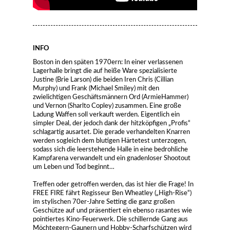
INFO
Boston in den späten 1970ern: In einer verlassenen
Lagerhalle bringt die auf heiße Ware spezialisierte
Justine (Brie Larson) die beiden Iren Chris (Cillian
Murphy) und Frank (Michael Smiley) mit den
zwielichtigen Geschäftsmännern Ord (ArmieHammer)
und Vernon (Sharlto Copley) zusammen. Eine große
Ladung Waffen soll verkauft werden. Eigentlich ein
simpler Deal, der jedoch dank der hitzköpfigen „Profis“
schlagartig ausartet. Die gerade verhandelten Knarren
werden sogleich dem blutigen Härtetest unterzogen,
sodass sich die leerstehende Halle in eine bedrohliche
Kampfarena verwandelt und ein gnadenloser Shootout
um Leben und Tod beginnt…
Treffen oder getroffen werden, das ist hier die Frage! In
FREE FIRE fährt Regisseur Ben Wheatley („High-Rise“)
im stylischen 70er-Jahre Setting die ganz großen
Geschütze auf und präsentiert ein ebenso rasantes wie
pointiertes Kino-Feuerwerk. Die schillernde Gang aus
Möchtegern-Gaunern und Hobby-Scharfschützen wird