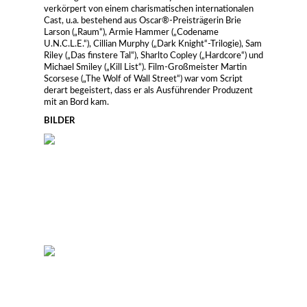
verkörpert von einem charismatischen internationalen
Cast, u.a. bestehend aus Oscar®-Preisträgerin Brie
Larson („Raum“), Armie Hammer („Codename
U.N.C.L.E.“), Cillian Murphy („Dark Knight“-Trilogie), Sam
Riley („Das finstere Tal“), Sharlto Copley („Hardcore“) und
Michael Smiley („Kill List“). Film-Großmeister Martin
Scorsese („The Wolf of Wall Street“) war vom Script
derart begeistert, dass er als Ausführender Produzent
mit an Bord kam.
BILDER