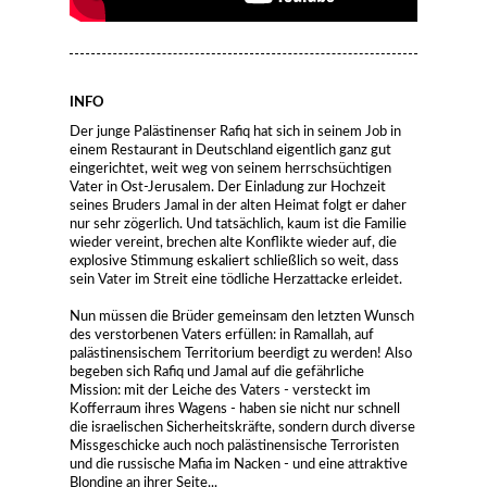
INFO
Der junge Palästinenser Rafiq hat sich in seinem Job in
einem Restaurant in Deutschland eigentlich ganz gut
eingerichtet, weit weg von seinem herrschsüchtigen
Vater in Ost-Jerusalem. Der Einladung zur Hochzeit
seines Bruders Jamal in der alten Heimat folgt er daher
nur sehr zögerlich. Und tatsächlich, kaum ist die Familie
wieder vereint, brechen alte Konflikte wieder auf, die
explosive Stimmung eskaliert schließlich so weit, dass
sein Vater im Streit eine tödliche Herzattacke erleidet.
Nun müssen die Brüder gemeinsam den letzten Wunsch
des verstorbenen Vaters erfüllen: in Ramallah, auf
palästinensischem Territorium beerdigt zu werden! Also
begeben sich Rafiq und Jamal auf die gefährliche
Mission: mit der Leiche des Vaters - versteckt im
Kofferraum ihres Wagens - haben sie nicht nur schnell
die israelischen Sicherheitskräfte, sondern durch diverse
Missgeschicke auch noch palästinensische Terroristen
und die russische Mafia im Nacken - und eine attraktive
Blondine an ihrer Seite...