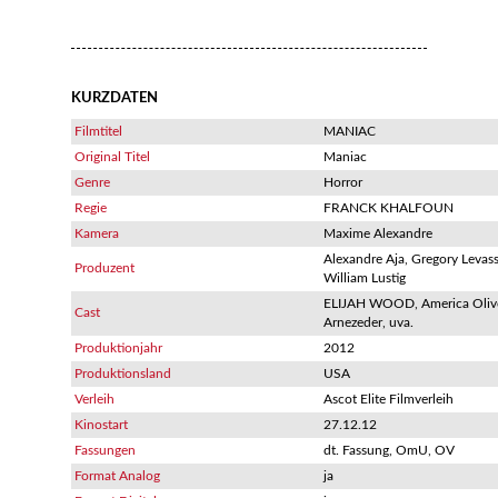
KURZDATEN
Filmtitel
MANIAC
Original Titel
Maniac
Genre
Horror
Regie
FRANCK KHALFOUN
Kamera
Maxime Alexandre
Alexandre Aja, Gregory Levass
Produzent
William Lustig
ELIJAH WOOD, America Oliv
Cast
Arnezeder, uva.
Produktionjahr
2012
Produktionsland
USA
Verleih
Ascot Elite Filmverleih
Kinostart
27.12.12
Fassungen
dt. Fassung, OmU, OV
Format Analog
ja