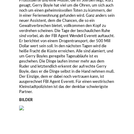
Prostituierte und eine Mutter, die im Sterben liegt. Kurz
gesagt, Gerry Boyle hat viel um die Ohren, um sich auch
noch um einen geheimnisvollen Toten zu kümmern, der
in einer Ferienwohnung gefunden wird. Ganz anders sein
neuer Assistent, dem die Chancen, die so ein
Gewaltverbrechen bietet, vollkommen den Kopf zu
verdrehen scheinen. Die Tage der beschaulichen Ruhe
sind vorbei, als der FBI Agent Wendell Everett auftaucht.
Er berichtet von einem Drogentransport, der 500 Mill
Dollar wert sein soll. In den nächsten Tagen wird die
heiße Fracht die Küste erreichen. Alle sind alamiert, und
um Gerry Boyles geregelte Tagesabläufe ist es
geschehen. Die Dinge laufen immer mehr aus dem
Ruder und letztendlich erkennt der aufrechte Gerry
Boyle, dass er die Dinge selbst in die Hand nehmen muß.
Der Einzige, dem er dabei noch vertrauen kann, ist
ausgerechnet FBI Agent Everett. Für einen westirischen
Kleinstadtpolizisten ist das der denkbar schwierigste
Partner.
BILDER