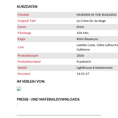
KURZDATEN
Filmtitel
MURDER IN THE BUILDING
Original Titel
Le Crime du 3e étage
Genre
Krimi
Filmlänge
104 Min.
Regie
Rémi Bezançon
Laetitia Casta, Gilles Lellouc
Cast
Gallienne
Produktionjahr
2026
Produktionsland
Frankreich
Verleih
Lighthouse Entertainment
Kinostart
14.01.27
IM VERLEIH VON:
PRESSE- UND MATERIALDOWNLOADS:
'