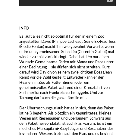
INFO
Es läuft alles nicht so optimal für den in einem Zoo
angestellten David (Philippe Lacheau). Seine Ex-Frau Tess
(Élodie Fontan) macht ihm wie gewohnt Vorwürfe, wenn
er ihr den gemeinsamen Sohn Léo (Corentin Guillot) mal
wieder zu spät zurückbringt. Dabei hat Léo nur einen
Wunsch: Gemeinsame Ferien mit Mama und Papa unter
einer Bedingung – sie dürfen sich nicht streiten. Kurz
darauf wird David von seinem zwielichtigen Boss (Jean
Reno) vor die Wahl gestellt: Entweder kann er den
Hyänen im Zoo als Futter dienen oder ein
geheimnisvolles Paket während einer Kreuzfahrt von
Südamerika nach Frankreich schmuggeln. Und zur
Tarnung darf auch die ganze Familie mit.
Der Überraschungsurlaub hat es in sich, denn das Paket
ist heiß begehrt. Als plötzlich ein gepunktetes, kleines
Wesen mit Riesenaugen und überlangem Schwanz aus
dem Paket hervorplatzt, ist auch klar, warum: Es ist ein
niedliches Marsupilami-Baby! Jäger und Beschützer des
legendären Wesens treten auf den Plan, und es beginnt