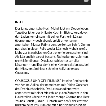
INFO
Der junge algerische Koch Mehdi lebt ein Doppelleben:
Tagsüber ist er der brillante Koch im Bistro, kurz davor,
den Laden gemeinsam mit seiner Partnerin Léa zu
übernehmen – doch abends spielt er vor seiner
algerischen Mutter Fatima den „perfekten Sohn“. Dumm
nur, dass in dieser Rolle weder Léa noch Mehdís große
Liebe zur französischen Gastronomie vorgesehen sind.
Als Léa endlich darauf besteht, Fatima kennenzulernen,
greift Mehdi unter Druck zur schlechtesten aller
Lösungen – und löst damit eine Kettenreaktion aus, bei
der Missverständnisse schneller heißkochen als
Couscous.
COUSCOUS UND GEHEIMNISSE ist eine Regiearbeit
von Amine Adjina, der gemeinsam mit Fabien Gorgeart
das Drehbuch schrieb. Das Leinwanddinner wird
angerichtet mit einer Vielzahl an guten Zutaten: In den
Hauptrollen köcheln mit jeder Menge Charme und Herz
Younès Boucif („Drôle - Einfach komisch“), der erst vor
Kurzem beim Prix Lumière mit einer Nominierung als