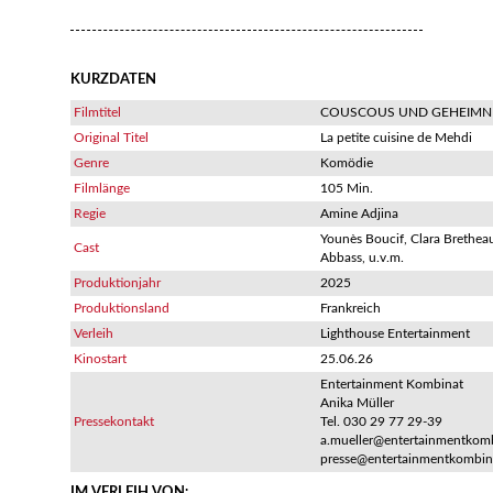
KURZDATEN
Filmtitel
COUSCOUS UND GEHEIMN
Original Titel
La petite cuisine de Mehdi
Genre
Komödie
Filmlänge
105 Min.
Regie
Amine Adjina
Younès Boucif, Clara Brethea
Cast
Abbass, u.v.m.
Produktionjahr
2025
Produktionsland
Frankreich
Verleih
Lighthouse Entertainment
Kinostart
25.06.26
Entertainment Kombinat
Anika Müller
Pressekontakt
Tel. 030 29 77 29-39
a.mueller@entertainmentkom
presse@entertainmentkombin
IM VERLEIH VON: